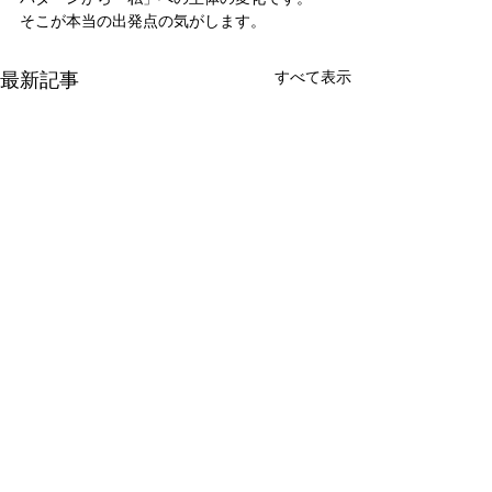
そこが本当の出発点の気がします。
最新記事
すべて表示
新たな在り方
変わらなきゃ
体調を壊してから、強制的に
変わらなきゃいけ
できない、変われない、とい
らなきゃ。 なぜ
コメント