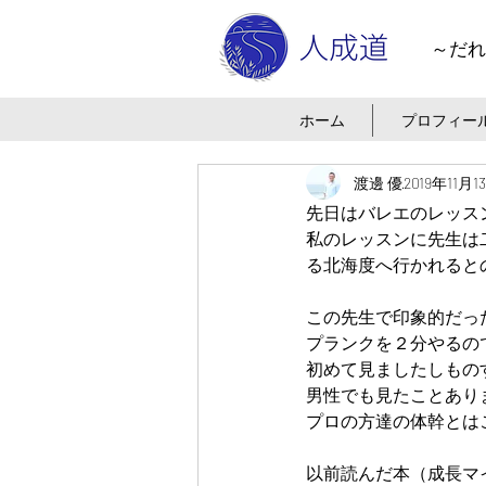
～だれ
ホーム
プロフィー
渡邊 優
2019年11月1
先日はバレエのレッス
私のレッスンに先生は
る北海度へ行かれると
この先生で印象的だっ
プランクを２分やるの
初めて見ましたしもの
男性でも見たことあり
プロの方達の体幹とは
以前読んだ本（成長マ