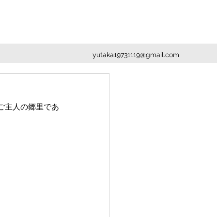
yutaka19731119@gmail.com
ご主人の郷里であ