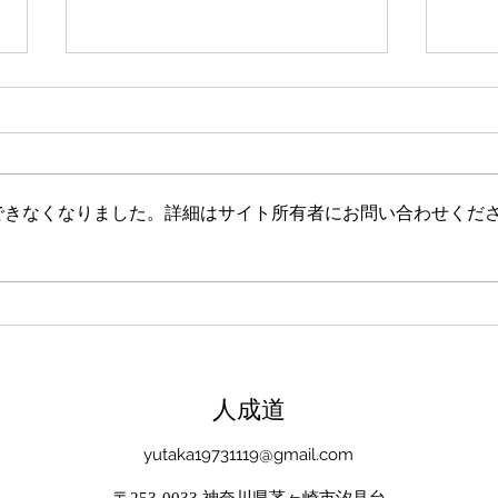
新たな在り方
変わ
体調を壊してから、強制的にでき
変わ
ない、変われない、という体験を
きゃ
しています。 変わらなきゃいけ
と自
できなくなりました。詳細はサイト所有者にお問い合わせくだ
ない、というパターンからした
れな
ら、これはとても苦しい状態だと
らな
思います。（語りかけていたので
いと
それほどでもなかったです） 変
んだ
わりたくても変われない、やりた
を見
くても体が重くてできない、それ
イラ
は、今の自分への諦めであった
いる
​人成道
り、変わらなくてもいいという、
きゃ
強制的な選択のようにも思いまし
いる
yutaka19731119@gmail.com
た。 変わらなくてもいい、それ
ーっ
は今の自分とい
いま