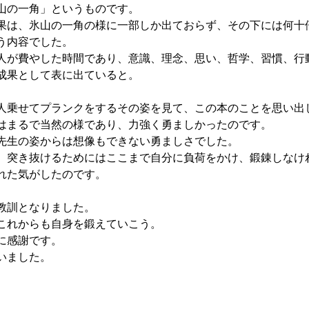
山の一角」というものです。
果は、氷山の一角の様に一部しか出ておらず、その下には何十
う内容でした。
人が費やした時間であり、意識、理念、思い、哲学、習慣、行
成果として表に出ていると。
人乗せてプランクをするその姿を見て、この本のことを思い出
はまるで当然の様であり、力強く勇ましかったのです。
先生の姿からは想像もできない勇ましさでした。
、突き抜けるためにはここまで自分に負荷をかけ、鍛錬しなけ
れた気がしたのです。
教訓となりました。
これからも自身を鍛えていこう。
に感謝です。
いました。