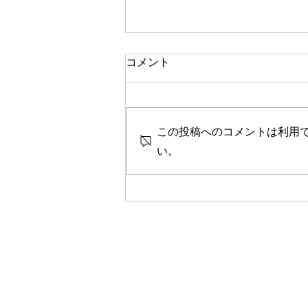
一人で頑張る
コメント
今思い返すと、私が大変なとき、
ピンチのとき、辛く苦しいときに
は、いつも側に人がいました。
この投稿へのコメントは利用
彼女や家族、友人、まるで逃げる
ように、「一人では生きられな
い。
い」というパターンで、その中へ
と助けや救いを求めていたのを思
い出します。 海外に一人で行っ
て頑張っている人、一人で上京し
て頑張っている人、どこかにいか
なくても精神的に一人で頑張って
人には、どこか共通の強さを感じ
ます。きっと一人で辛いこと、大
変なことを乗