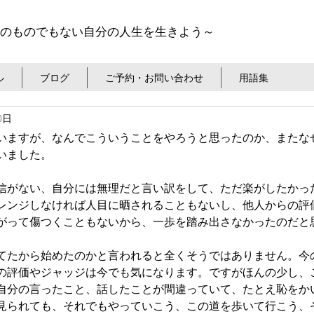
のものでもない自分の人生を生きよう～
ル
ブログ
ご予約・お問い合わせ
用語集
0日
いますが、なんでこういうことをやろうと思ったのか、またな
いました。
信がない、自分には無理だと言い訳をして、ただ楽がしたかっ
レンジしなければ人目に晒されることもないし、他人からの評
がって傷つくこともないから、一歩を踏み出さなかったのだと
てたから始めたのかと言われると全くそうではありません。今
の評価やジャッジは今でも気になります。ですがほんの少し、
自分の言ったこと、話したことが間違っていて、たとえ恥をか
見られても、それでもやっていこう、この道を歩いて行こう、