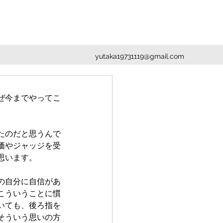
yutaka19731119@gmail.com
ぜ今までやってこ
たのだと思うんで
価やジャッジを受
思います。
の自分に自信があ
こういうことに慣
いても、後ろ指を
そういう思いの方