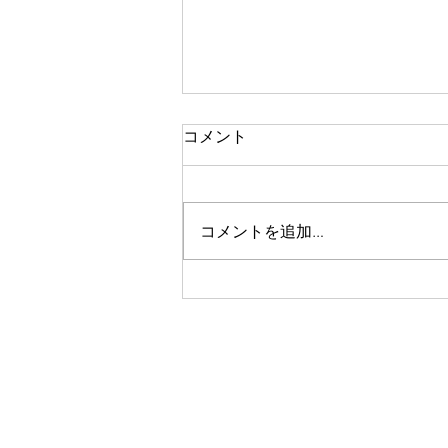
一人で頑張る
コメント
今思い返すと、私が大変なとき、
ピンチのとき、辛く苦しいときに
は、いつも側に人がいました。
コメントを追加…
彼女や家族、友人、まるで逃げる
ように、「一人では生きられな
い」というパターンで、その中へ
と助けや救いを求めていたのを思
い出します。 海外に一人で行っ
て頑張っている人、一人で上京し
て頑張っている人、どこかにいか
なくても精神的に一人で頑張って
人には、どこか共通の強さを感じ