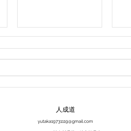
新たな在り方
変わ
体調を壊してから、強制的にでき
変わ
ない、変われない、という体験を
きゃ
しています。 変わらなきゃいけ
と自
ない、というパターンからした
れな
ら、これはとても苦しい状態だと
らな
思います。（語りかけていたので
いと
それほどでもなかったです） 変
んだ
わりたくても変われない、やりた
を見
くても体が重くてできない、それ
イラ
​人成道
は、今の自分への諦めであった
いる
り、変わらなくてもいいという、
きゃ
yutaka19731119@gmail.com
強制的な選択のようにも思いまし
いる