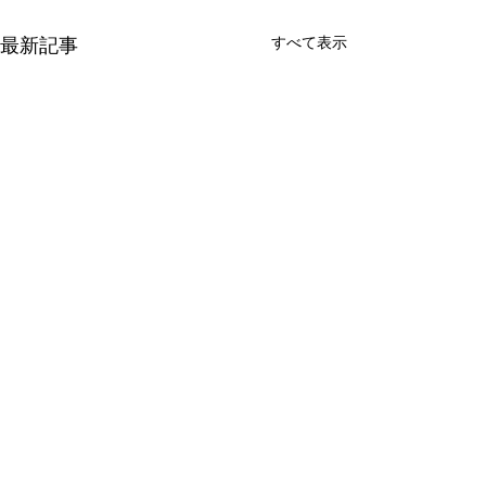
最新記事
すべて表示
新たな在り方
変わらなきゃ
体調を壊してから、強制的に
変わらなきゃいけ
できない、変われない、とい
らなきゃ。 なぜ
コメント
う体験をしています。 変わら
らないと自分の未