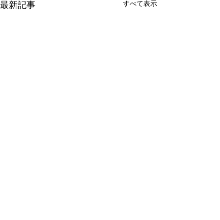
最新記事
すべて表示
新たな在り方
変わらなきゃ
体調を壊してから、強制的に
変わらなきゃいけ
できない、変われない、とい
らなきゃ。 なぜ
コメント
う体験をしています。 変わら
らないと自分の未
なきゃいけない、というパタ
し、楽にもなれな
ーンからしたら、これはとて
ままうだつの上が