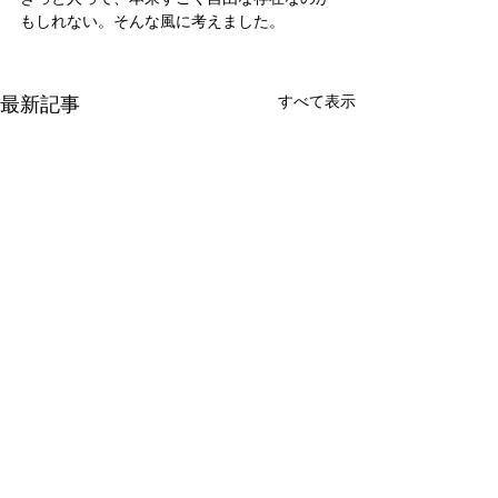
もしれない。そんな風に考えました。
最新記事
すべて表示
新たな在り方
変わらなきゃ
体調を壊してから、強制的に
変わらなきゃいけ