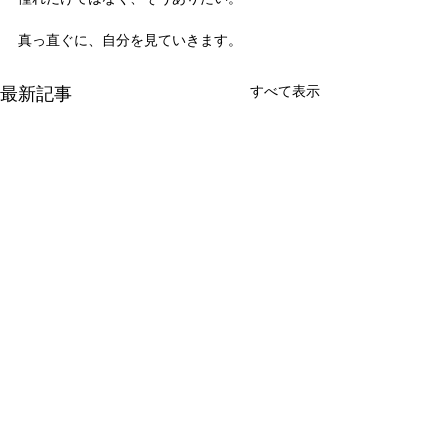
真っ直ぐに、自分を見ていきます。
最新記事
すべて表示
新たな在り方
変わらなきゃ
体調を壊してから、強制的に
変わらなきゃいけ