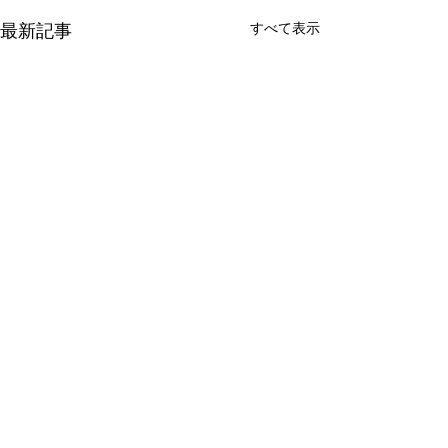
最新記事
すべて表示
新たな在り方
変わらなきゃ
体調を壊してから、強制的に
変わらなきゃいけ
できない、変われない、とい
らなきゃ。 なぜ
コメント
う体験をしています。 変わら
らないと自分の未
なきゃいけない、というパタ
し、楽にもなれな