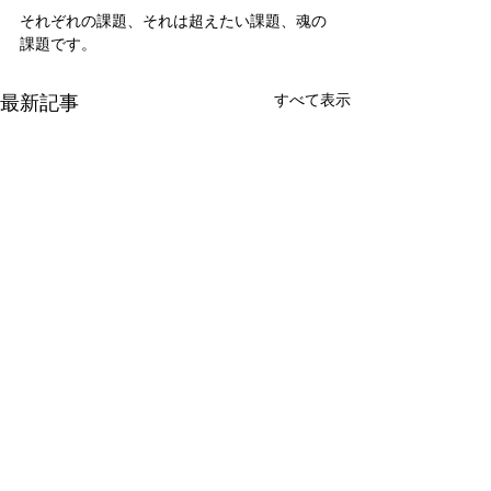
それぞれの課題、それは超えたい課題、魂の
課題です。
最新記事
すべて表示
新たな在り方
変わらなきゃ
体調を壊してから、強制的に
変わらなきゃいけ