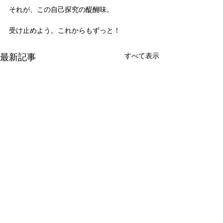
それが、この自己探究の醍醐味。
受け止めよう。これからもずっと！
最新記事
すべて表示
新たな在り方
変わらなきゃ