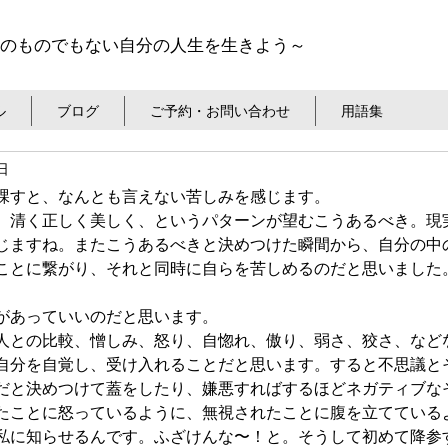
のものでもない自分の人生を生きよう～
ル
ブログ
ご予約・お問い合わせ
用語集
日
課すと、なんとも言えない苦しみを感じます。
、清く正しく美しく、というパターンが望むこうあるべき。現
じますね。またこうあるべきと決めつけた瞬間から、自分の中
ことに繋がり、それと同時に自らを苦しめるのだと思いました
があっていいのだと思います。
人との比較、憎しみ、怒り、自惚れ、傲り、弱さ、狡さ、など
自分を自覚し、受け入れることだと思います。すると不思議と
だと決めつけて蓋をしたり、嫌悪すればするほどネガティブな
たことに怒っているように、無視されたことに腹を立てている
私に知らせるんです。ふざけんな〜！と。そうして初めて降参