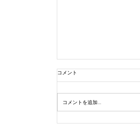
一人で頑張る
コメント
今思い返すと、私が大変なとき、
ピンチのとき、辛く苦しいときに
は、いつも側に人がいました。
コメントを追加…
彼女や家族、友人、まるで逃げる
ように、「一人では生きられな
い」というパターンで、その中へ
と助けや救いを求めていたのを思
い出します。 海外に一人で行っ