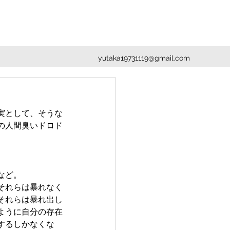
yutaka19731119@gmail.com
実として、そうな
の人間臭いドロド
。
など。
それらは暴れなく
それらは暴れ出し
ように自分の存在
するしかなくな