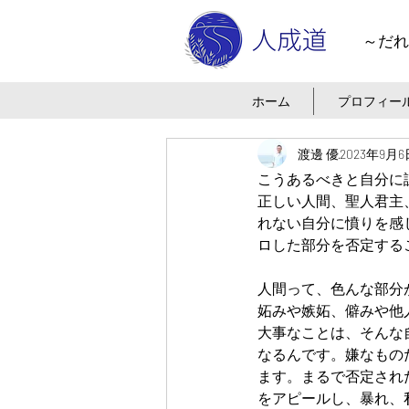
～だれ
ホーム
プロフィー
渡邊 優
2023年9月6
こうあるべきと自分に
正しい人間、聖人君主
れない自分に憤りを感
ロした部分を否定する
人間って、色んな部分
妬みや嫉妬、僻みや他
大事なことは、そんな
なるんです。嫌なもの
ます。まるで否定され
をアピールし、暴れ、