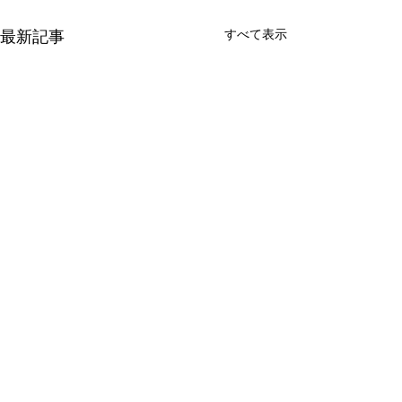
最新記事
すべて表示
新たな在り方
変わらなきゃ
体調を壊してから、強制的に
変わらなきゃいけ
できない、変われない、とい
らなきゃ。 なぜ
コメント
う体験をしています。 変わら
らないと自分の未