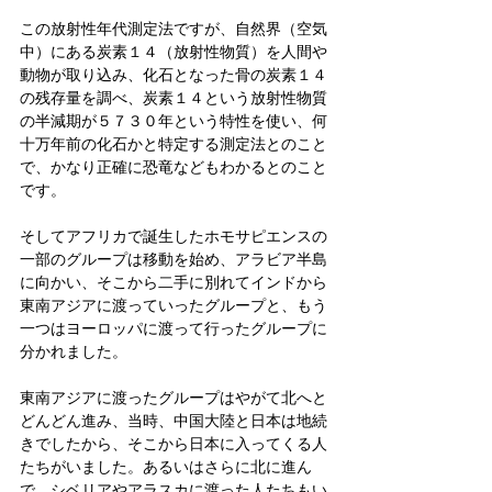
この放射性年代測定法ですが、自然界（空気
中）にある炭素１４（放射性物質）を人間や
動物が取り込み、化石となった骨の炭素１４
の残存量を調べ、炭素１４という放射性物質
の半減期が５７３０年という特性を使い、何
十万年前の化石かと特定する測定法とのこと
で、かなり正確に恐竜などもわかるとのこと
です。
そしてアフリカで誕生したホモサピエンスの
一部のグループは移動を始め、アラビア半島
に向かい、そこから二手に別れてインドから
東南アジアに渡っていったグループと、もう
一つはヨーロッパに渡って行ったグループに
分かれました。
東南アジアに渡ったグループはやがて北へと
どんどん進み、当時、中国大陸と日本は地続
きでしたから、そこから日本に入ってくる人
たちがいました。あるいはさらに北に進ん
で、シベリアやアラスカに渡った人たちもい