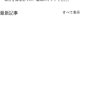
最新記事
すべて表示
新たな在り方
変わらなきゃ
体調を壊してから、強制的に
変わらなきゃいけ
できない、変われない、とい
らなきゃ。 なぜ
コメント
う体験をしています。 変わら
らないと自分の未