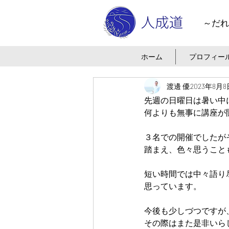
～だれ
ホーム
プロフィー
渡邊 優
2023年8月8
先週の日曜日は暑い中
何よりも無事に講座が
３名での開催でしたが
踏まえ、色々思うこと
短い時間では中々語り
思っています。
今後も少しづつですが
その際はまた是非いら